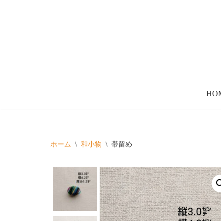
コ
ン
テ
ン
ツ
HO
へ
ス
キ
ッ
ホーム
\
和小物
\
帯留め
プ