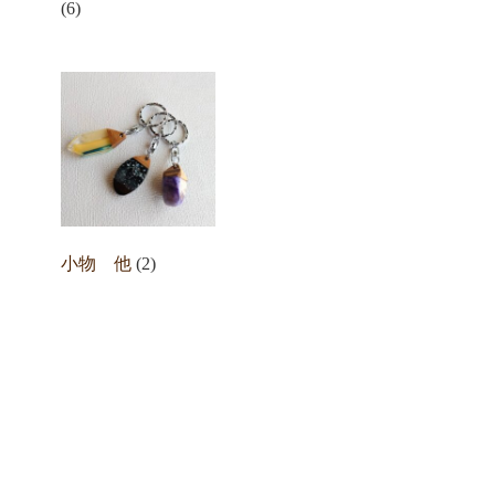
(6)
小物 他
(2)