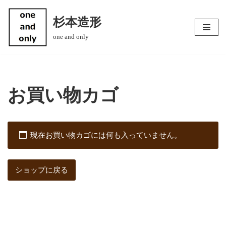
杉本造形
コ
one and only
ン
テ
ン
ツ
へ
お買い物カゴ
ス
キ
ッ
現在お買い物カゴには何も入っていません。
プ
ショップに戻る