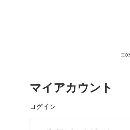
コ
ン
テ
ン
ツ
HO
へ
ス
キ
ッ
マイアカウント
プ
ログイン