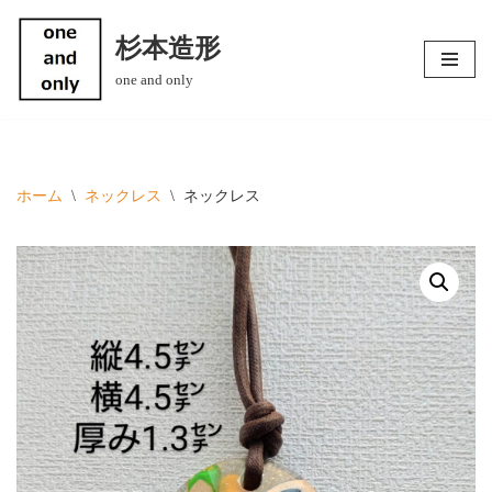
杉本造形
コ
one and only
ン
テ
ン
ツ
へ
ホーム
\
ネックレス
\
ネックレス
ス
キ
ッ
プ