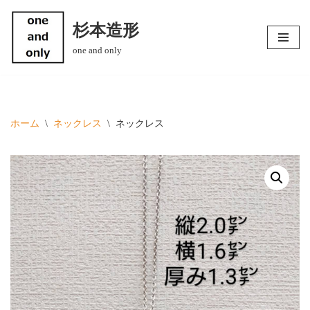
杉本造形
コ
one and only
ン
テ
ン
ツ
へ
ホーム
\
ネックレス
\
ネックレス
ス
キ
ッ
プ