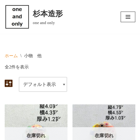
杉本造形
コ
one and only
ン
テ
ン
ツ
へ
ホーム
\
小物 他
ス
全2件を表示
キ
ッ
プ
在庫切れ
在庫切れ